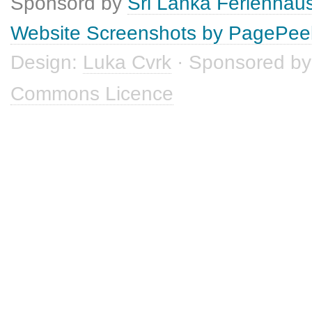
Sponsord by
Sri Lanka Ferienhau
Website Screenshots by PagePee
Design:
Luka Cvrk
· Sponsored b
Commons Licence