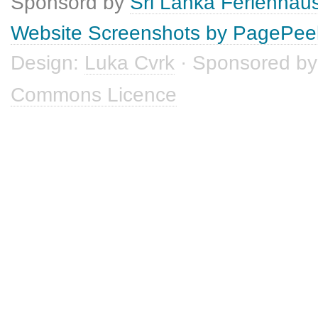
Sponsord by
Sri Lanka Ferienhau
Website Screenshots by PagePee
Design:
Luka Cvrk
· Sponsored b
Commons Licence